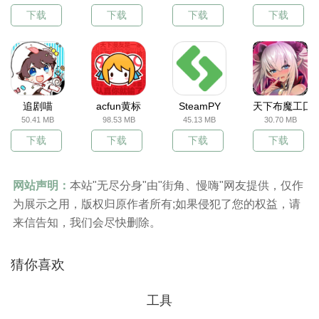
下载
下载
下载
下载
追剧喵
acfun黄标
SteamPY
天下布魔工囗
50.41 MB
98.53 MB
45.13 MB
30.70 MB
下载
下载
下载
下载
网站声明：
本站"无尽分身"由"街角、慢嗨"网友提供，仅作
为展示之用，版权归原作者所有;如果侵犯了您的权益，请
来信告知，我们会尽快删除。
猜你喜欢
工具