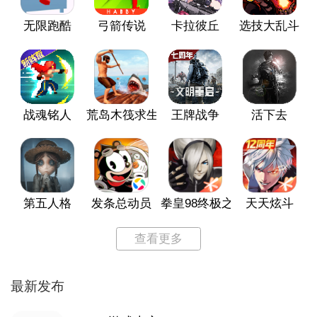
无限跑酷
弓箭传说
卡拉彼丘
选技大乱斗
战魂铭人
荒岛木筏求生
王牌战争
活下去
第五人格
发条总动员
拳皇98终极之战OL
天天炫斗
查看更多
最新发布