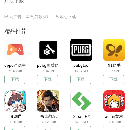
对决下载
无广告
免谷歌商店
放心下载
精品推荐
oppo游戏中心
pubg画质助手
pubgtool
91助手
46.68 MB
28.97 MB
16.17 MB
6.70 MB
下载
下载
下载
下载
追剧喵
帝国战纪
SteamPY
acfun黄标
50.41 MB
384.22 MB
45.13 MB
98.53 MB