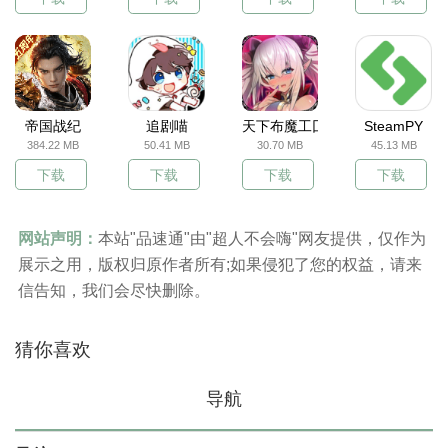
帝国战纪
追剧喵
天下布魔工囗服
SteamPY
384.22 MB
50.41 MB
30.70 MB
45.13 MB
下载
下载
下载
下载
网站声明：
本站"品速通"由"超人不会嗨"网友提供，仅作为
展示之用，版权归原作者所有;如果侵犯了您的权益，请来
信告知，我们会尽快删除。
猜你喜欢
导航